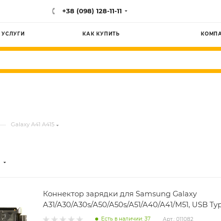
+38 (098) 128-11-11
УСЛУГИ
КАК КУПИТЬ
КОМП
—
Galaxy A41 A415
Коннектор зарядки для Samsung Galaxy
A31/A30/A30s/A50/A50s/A51/A40/A41/M51, USB Ty
Есть в наличии: 37
Арт.: 011082