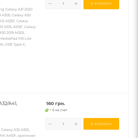
В КОРЗИНУ
g Galaxy A31 2020
9 A305, Galaxy A50
A12 A125F, Galaxy
1 A515, A515F, Galaxy
M30 2019 M305,
 MediaPad M5 Lite
A, USB Type-C,
32/A41,
160
грн.
+ 6 на счет
В КОРЗИНУ
alaxy A32 A325,
 A41 A415F, оригинал