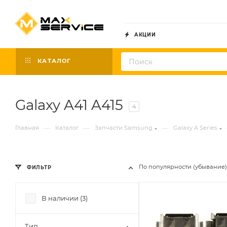
АКЦИИ
КАТАЛОГ
Galaxy A41 A415
4
—
—
—
Главная
Каталог
Запчасти Samsung
Galaxy A Series
По популярности (убывание)
ФИЛЬТР
В наличии (
3
)
Тип