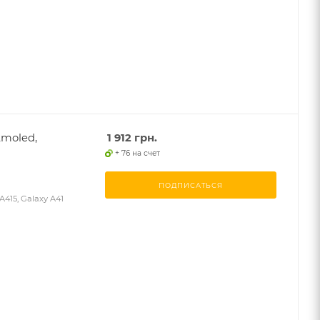
Amoled,
1 912
грн.
+ 76 на счет
ПОДПИСАТЬСЯ
415, Galaxy A41