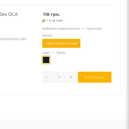
 без OCA
118
грн.
+ 5 на счет
выберете предложение
—
оригинал
Китай
переклейку, без
оригинал Китай
Цвет
—
Black
В КОРЗИНУ