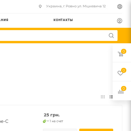
Украина, г. Ровно ул. Міцкевича 12
АНИЯ
КОНТАКТЫ
0
0
0
25
грн.
pe-C
+ 1 на счет