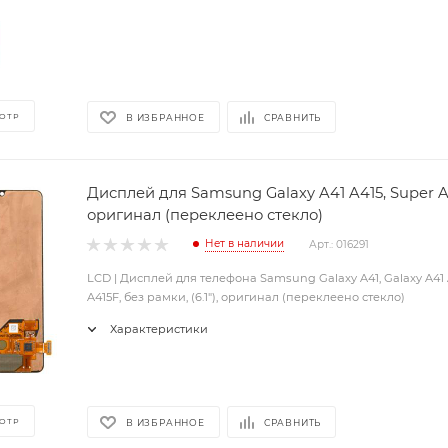
ОТР
В ИЗБРАННОЕ
СРАВНИТЬ
Дисплей для Samsung Galaxy A41 A415, Super 
оригинал (переклеено стекло)
Нет в наличии
Арт.: 016291
LCD | Дисплей для телефона Samsung Galaxy A41, Galaxy A41 A
A415F, без рамки, (6.1"), оригинал (переклеено стекло)
Характеристики
ОТР
В ИЗБРАННОЕ
СРАВНИТЬ