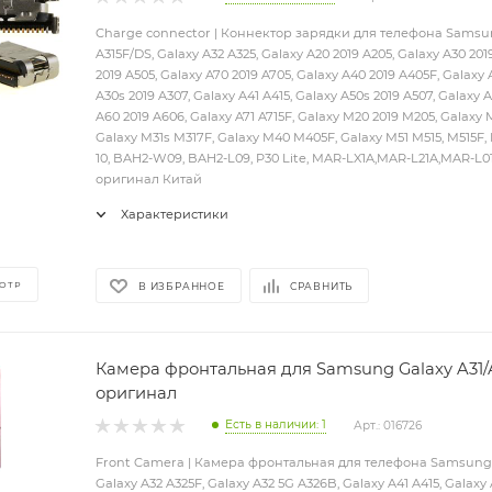
Charge connector | Коннектор зарядки для телефона Samsun
A315F/DS, Galaxy A32 A325, Galaxy A20 2019 A205, Galaxy A30 201
2019 A505, Galaxy A70 2019 A705, Galaxy A40 2019 A405F, Galaxy 
A30s 2019 A307, Galaxy A41 A415, Galaxy A50s 2019 A507, Galaxy A5
A60 2019 A606, Galaxy A71 A715F, Galaxy M20 2019 M205, Galaxy 
Galaxy M31s M317F, Galaxy M40 M405F, Galaxy M51 M515, M515F,
10, BAH2-W09, BAH2-L09, P30 Lite, MAR-LX1A,MAR-L21A,MAR-L01
оригинал Китай
Характеристики
ОТР
В ИЗБРАННОЕ
СРАВНИТЬ
Камера фронтальная для Samsung Galaxy A31/A
оригинал
Есть в наличии: 1
Арт.: 016726
Front Camera | Камера фронтальная для телефона Samsung G
Galaxy A32 A325F, Galaxy A32 5G A326B, Galaxy A41 A415, Galaxy