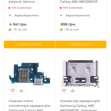
рамкой, Service
Galaxy A80 A805/A805F
оригинал, золотой,
(Li-ion, 3700mAh, 3.85В),
Нет в наличии
Нет в наличии
#GH82-20368C
Service оригинал
Характеристики
Характеристики
4 541
грн.
898
грн.
+ 91 на счет
+ 36 на счет
ПОДПИСАТЬСЯ
ПОДПИСАТЬСЯ
Нижняя плата
Коннектор зарядки для
коннектора зарядки для
Samsung Galaxy A80
Samsung Galaxy A80
A805/A805F, оригинал,