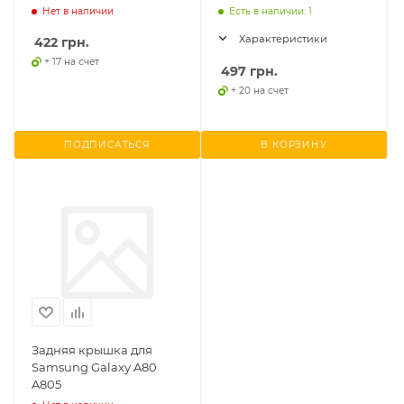
A805, с коннектором
FPCB_REV0.4
Нет в наличии
Есть в наличии: 1
SIM, Service оригинал
Характеристики
422
грн.
+ 17 на счет
497
грн.
+ 20 на счет
ПОДПИСАТЬСЯ
В КОРЗИНУ
Задняя крышка для
Samsung Galaxy A80
A805