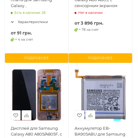
Galaxy
сенсорным экраном
A40/A10/A70/A51/M51/A71/Note10
Есть в наличии: 28
Нет в наличии
Lite, оригинал
Характеристики
от
3 896 грн.
+ 78 на счет
от
91 грн.
+ 4 на счет
ПОДРОБНЕЕ
ПОДРОБНЕЕ
Дисплей для Samsung
Аккумулятор EB-
Galaxy A80 A805/A805F, с
BA905ABU для Samsung