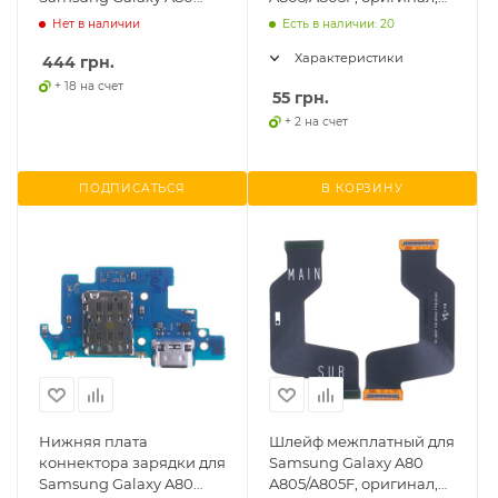
A805, с коннектором
USB Type-C
Нет в наличии
Есть в наличии: 20
SIM, оригинал PRC
Характеристики
444
грн.
+ 18 на счет
55
грн.
+ 2 на счет
ПОДПИСАТЬСЯ
В КОРЗИНУ
Нижняя плата
Шлейф межплатный для
коннектора зарядки для
Samsung Galaxy A80
Samsung Galaxy A80
A805/A805F, оригинал,