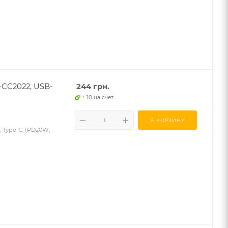
-CC2022, USB-
244
грн.
+ 10 на счет
В КОРЗИНУ
 Type-C, (PD20W,