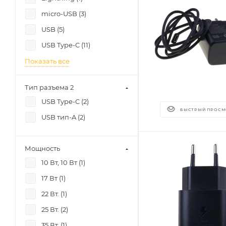
micro-USB (
3
)
USB (
5
)
USB Type-C (
11
)
Показать все
Тип разъема 2
USB Type-C (
2
)
БЫСТРЫЙ ПРОСМ
USB тип-A (
2
)
Мощность
10 Вт, 10 Вт (
1
)
17 Вт (
1
)
22 Вт. (
1
)
25 Вт. (
2
)
35 Вт. (
1
)