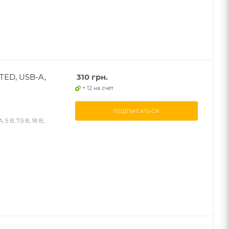
TED, USB-A,
310
грн.
+ 12 на счет
ПОДПИСАТЬСЯ
В, 7.5 В, 18 В,