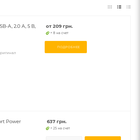
-A, 2.0 А, 5 В,
от
209 грн.
+ 8 на счет
ПОДРОБНЕЕ
 оригинал
rt Power
637
грн.
+ 25 на счет