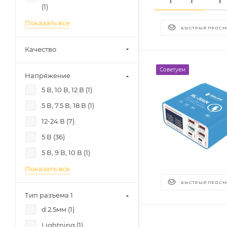
(
1
)
Показать все
БЫСТРЫЙ ПРОСМ
Качество
Советуем
Напряжение
5 В, 10 В, 12 В (
1
)
5 В, 7.5 В, 18 В (
1
)
12-24 В (
7
)
5 В (
36
)
5 В, 9 В, 10 В (
1
)
Показать все
БЫСТРЫЙ ПРОСМ
Тип разъема 1
d 2.5мм (
1
)
Lightning (
1
)