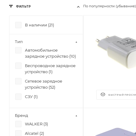
По популярности (убывание)
ФИЛЬТР
В наличии (
21
)
Тип
Автомобильное
зарядное устройство (
10
)
Беспроводное зарядное
устройство (
1
)
Сетевое зарядное
устройство (
52
)
БЫСТРЫЙ ПРОСМ
СЗУ (
1
)
Бренд
WALKER (
3
)
Alcatel (
2
)