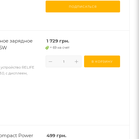
ПОДПИСАТЬСЯ
ное зарядное
1 729
грн.
45W
+ 69 на счет
В КОРЗИНУ
устройство RELIFE
3.0, с дисплеем,
Compact Power
499
грн.