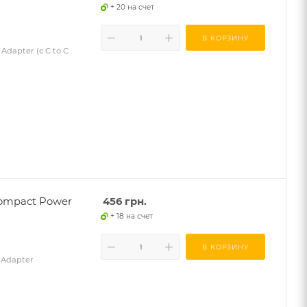
+ 20 на счет
В КОРЗИНУ
dapter (с C to C
ompact Power
456
грн.
+ 18 на счет
В КОРЗИНУ
 Adapter