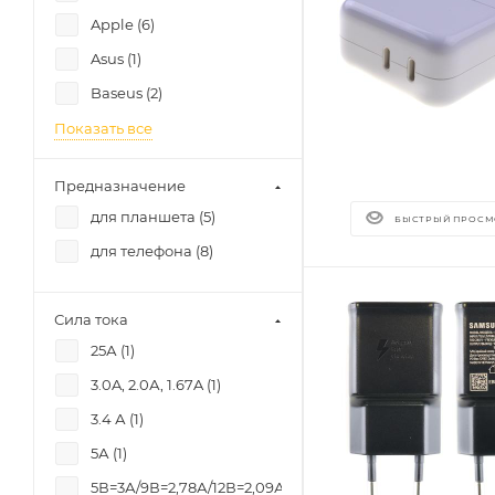
Apple (
6
)
Asus (
1
)
Baseus (
2
)
Показать все
Предназначение
для планшета (
5
)
БЫСТРЫЙ ПРОСМ
для телефона (
8
)
Сила тока
25А (
1
)
3.0A, 2.0А, 1.67A (
1
)
3.4 А (
1
)
5А (
1
)
5В=3А/9В=2,78А/12В=2,09А