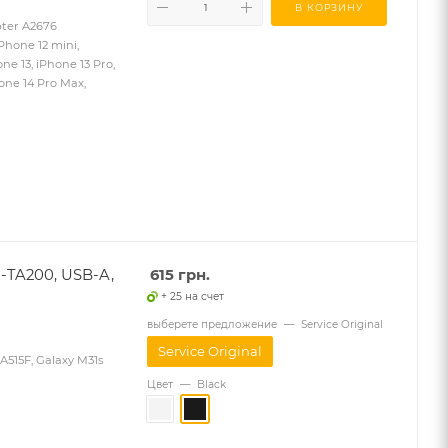
В КОРЗИНУ
ter A2676
Phone 12 mini,
ne 13, iPhone 13 Pro,
hone 14 Pro Max,
-TA200, USB-A,
615
грн.
+ 25 на счет
выберете предложение
—
Service Original
Service Original
515F, Galaxy M31s
Цвет
—
Black