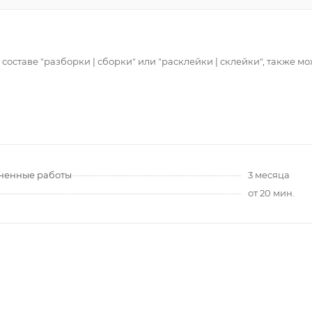
 составе "разборки | сборки" или "расклейки | склейки", также 
лненные работы
3 месяца
от 20 мин.