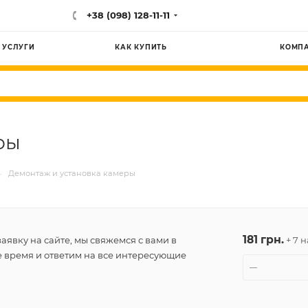
+38 (098) 128-11-11
УСЛУГИ
КАК КУПИТЬ
КОМП
ры
—
Демонтаж и установка камеры
181 грн.
аявку на сайте, мы свяжемся с вами в
+ 7 н
время и ответим на все интересующие