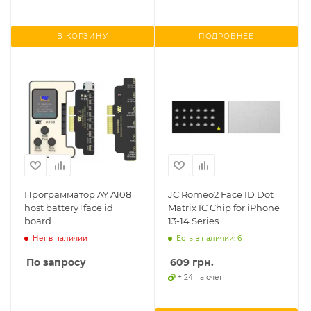
В КОРЗИНУ
ПОДРОБНЕЕ
Программатор AY A108
JC Romeo2 Face ID Dot
host battery+face id
Matrix IC Chip for iPhone
board
13-14 Series
Нет в наличии
Есть в наличии: 6
По запросу
609
грн.
+ 24 на счет