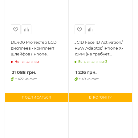
DL400 Pro тестер LCD
JCID Face ID Activation/
дисплеев - комплект
R&W Adaptor/ iPhone X-
шлейфов (iPhone
15PM (не требует
6/7/8/X/XS/11/12/13/14 Pro
внешнего питания)
Нет в наличии
Есть в наличии: 3
Max), 24шт.
21 088
грн.
1 226
грн.
+ 422 на счет
+ 49 на счет
ПОДПИСАТЬСЯ
В КОРЗИНУ