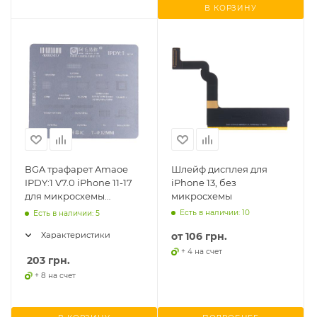
В КОРЗИНУ
BGA трафарет Amaoe
Шлейф дисплея для
IPDY:1 V7.0 iPhone 11-17
iPhone 13, без
для микросхемы
микросхемы
тачскрина и контролера
Есть в наличии: 10
Есть в наличии: 5
питания дисплея
от
106 грн.
Характеристики
+ 4 на счет
203
грн.
+ 8 на счет