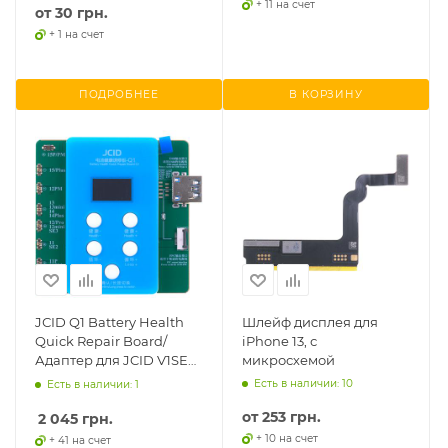
+ 11 на счет
от
30 грн.
+ 1 на счет
ПОДРОБНЕЕ
В КОРЗИНУ
JСID Q1 Battery Health
Шлейф дисплея для
Quick Repair Board/
iPhone 13, с
Адаптер для JCID V1SE
микросхемой
для iPhone 11-15 Pro Max
Есть в наличии: 10
Есть в наличии: 1
от
253 грн.
2 045
грн.
+ 10 на счет
+ 41 на счет