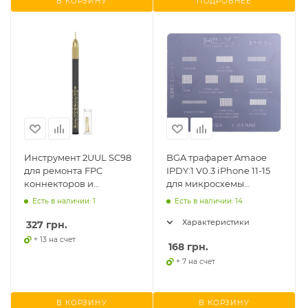
В КОРЗИНУ
ПОДРОБНЕЕ
Инструмент 2UUL SC98
BGA трафарет Amaoe
для ремонта FPC
IPDY:1 V0.3 iPhone 11-15
коннекторов и
для микросхемы
реболлинга
тачскрина
Есть в наличии: 1
Есть в наличии: 14
Характеристики
327
грн.
+ 13 на счет
168
грн.
+ 7 на счет
В КОРЗИНУ
В КОРЗИНУ