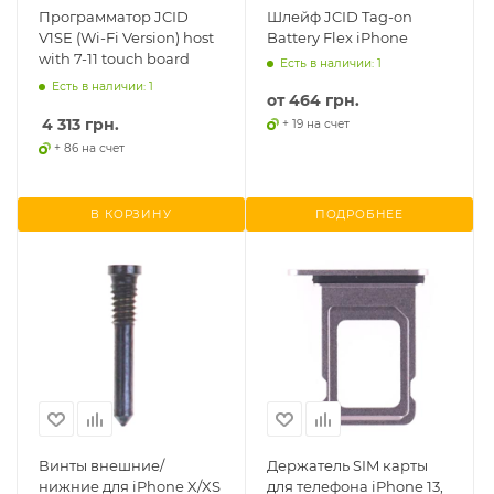
Программатор JCID
Шлейф JCID Tag-on
V1SE (Wi-Fi Version) host
Battery Flex iPhone
with 7-11 touch board
Есть в наличии: 1
Есть в наличии: 1
от
464 грн.
4 313
грн.
+ 19 на счет
+ 86 на счет
В КОРЗИНУ
ПОДРОБНЕЕ
Винты внешние/
Держатель SIM карты
нижние для iPhone X/XS
для телефона iPhone 13,