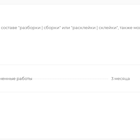
 составе "разборки | сборки" или "расклейки | склейки", также 
лненные работы
3 месяца