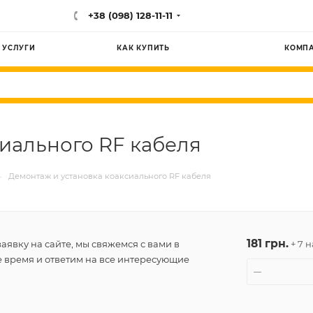
+38 (098) 128-11-11
УСЛУГИ
КАК КУПИТЬ
КОМП
иального RF кабеля
—
Демонтаж и установка коаксиального RF кабеля
181 грн.
аявку на сайте, мы свяжемся с вами в
+ 7 н
время и ответим на все интересующие