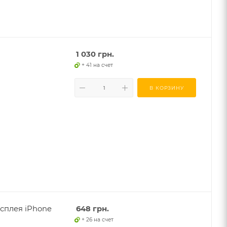
1 030
грн.
+ 41 на счет
В КОРЗИНУ
сплея iPhone
648
грн.
+ 26 на счет