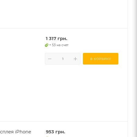
1 317
грн.
+ 53 на счет
В КОРЗИНУ
сплея iPhone
953
грн.