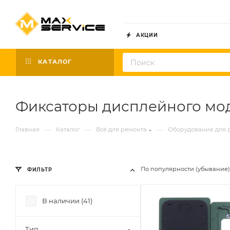
АКЦИИ
КАТАЛОГ
Фиксаторы дисплейного мо
—
—
—
Главная
Каталог
Всё для ремонта
Оборудование для 
По популярности (убывание)
ФИЛЬТР
В наличии (
41
)
Тип