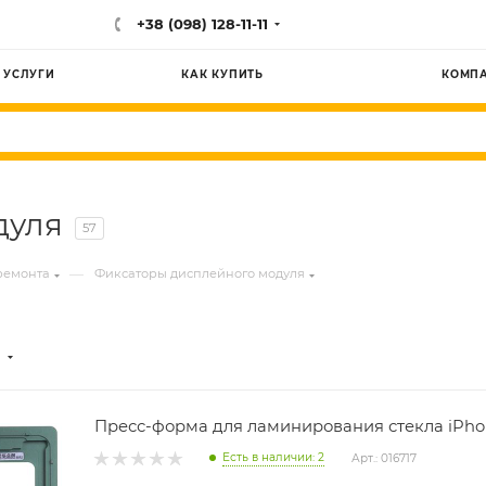
+38 (098) 128-11-11
УСЛУГИ
КАК КУПИТЬ
КОМП
дуля
57
—
ремонта
Фиксаторы дисплейного модуля
Пресс-форма для ламинирования стекла iPhon
Есть в наличии: 2
Арт.: 016717