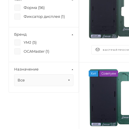
Форма (
56
)
Фиксатор дисплея (
1
)
Бренд
YMJ (
5
)
БЫСТРЫЙ ПРОСМ
OCAMaster (
1
)
Назначение
Хит
Советуем
Все