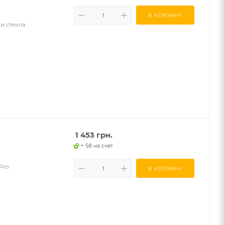
В КОРЗИНУ
ки стекла
1 453
грн.
+ 58 на счет
Pro
В КОРЗИНУ