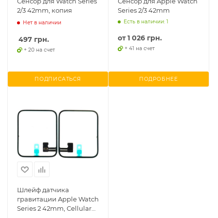
Сенсор для Watch Series
Сенсор для Apple Watch
2/3 42mm, копия
Series 2/3 42mm
Есть в наличии: 1
Нет в наличии
от
1 026 грн.
497
грн.
+ 41 на счет
+ 20 на счет
ПОДПИСАТЬСЯ
ПОДРОБНЕЕ
Шлейф датчика
гравитации Apple Watch
Series 2 42mm, Cellular
Version, оригинал