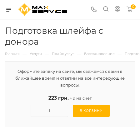
0
Подготовка шлейфа с
донора
—
—
—
—
Главная
Услуги
Прайс услуг
Восстановление
Подгото
Оформите заявку на сайте, мы свяжемся с вами в
ближайшее время и ответим на все интересующие
вопросы.
223 грн.
+ 9 на счет
В КОРЗИНУ