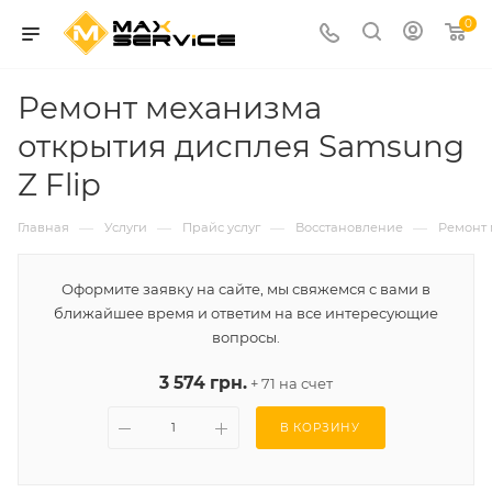
0
Ремонт механизма
открытия дисплея Samsung
Z Flip
—
—
—
—
Главная
Услуги
Прайс услуг
Восстановление
Ремонт 
Оформите заявку на сайте, мы свяжемся с вами в
ближайшее время и ответим на все интересующие
вопросы.
3 574 грн.
+ 71 на счет
В КОРЗИНУ