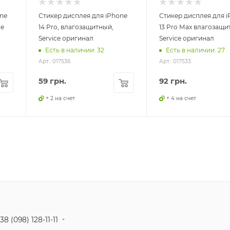
ne
Стикер дисплея для iPhone
Стикер дисплея для i
ce
14 Pro, влагозащитный,
13 Pro Max влагозащи
Service оригинал
Service оригинал
Есть в наличии: 32
Есть в наличии: 27
Арт.: 017536
Арт.: 017533
59
грн.
92
грн.
+ 2 на счет
+ 4 на счет
38 (098) 128-11-11