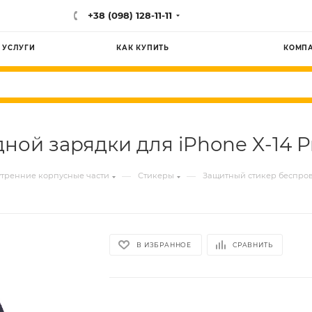
+38 (098) 128-11-11
УСЛУГИ
КАК КУПИТЬ
КОМП
ой зарядки для iPhone X-14 P
—
—
тренние корпусные части
Стикеры
Защитный стикер беспрово
В ИЗБРАННОЕ
СРАВНИТЬ