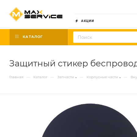
АКЦИИ
КАТАЛОГ
Защитный стикер беспроводн
—
—
—
—
Главная
Каталог
Запчасти
Корпусные части
Вну