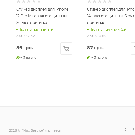
Стикер дисплея для iPhone
Стикер дисплея для iPho
12 Pro Max влагозащитный,
14, влагозащитный, Servi
Service оригинал
оригинал
Есть в наличии: 9
Есть в наличии: 29
Арт.: 017592
Арт.: 017586
86
грн.
87
грн.
+ 3 на счет
+ 3 на счет
+
2026 © “Max Service” является