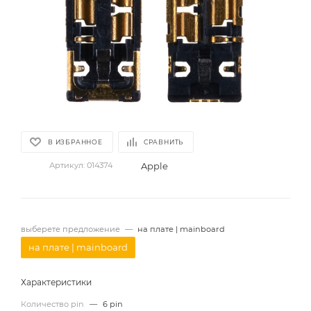
В ИЗБРАННОЕ
СРАВНИТЬ
Apple
Артикул:
014374
выберете предложение
—
на плате | mainboard
на плате | mainboard
Характеристики
Количество pin
—
6 pin