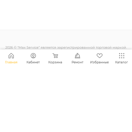
2026 © “Max Service” является зарегистрированной торговой маркой.
Все права защищены.
Главная
Кабинет
Корзина
Ремонт
Избранные
Каталог
+38 (098) 128-11-11
info@maxsc.com.ua
Украина, г. Ровно ул. Міцкевича 12
ПОЛИТИКА КОНФИДЕНЦИАЛЬНОСТИ