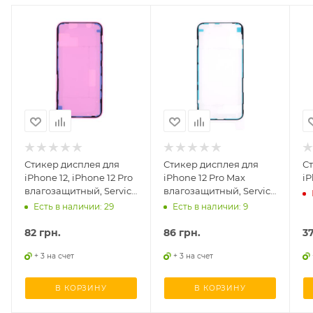
Стикер дисплея для
Стикер дисплея для
С
iPhone 12, iPhone 12 Pro
iPhone 12 Pro Max
iP
влагозащитный, Service
влагозащитный, Service
оригинал
оригинал
Есть в наличии: 29
Есть в наличии: 9
82
грн.
86
грн.
3
+ 3 на счет
+ 3 на счет
В КОРЗИНУ
В КОРЗИНУ